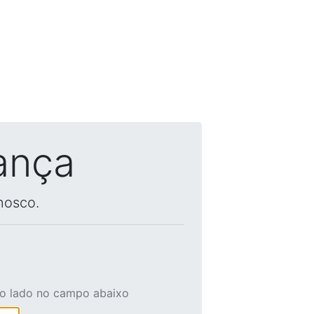
ança
nosco.
ao lado no campo abaixo