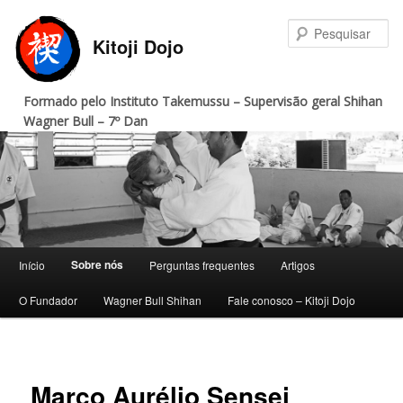
Pular
para
Pe
Kitoji Dojo
o
conteúdo
principal
Formado pelo Instituto Takemussu – Supervisão geral Shihan
Wagner Bull – 7º Dan
Menu
Sobre nós
Início
Perguntas frequentes
Artigos
principal
O Fundador
Wagner Bull Shihan
Fale conosco – Kitoji Dojo
Marco Aurélio Sensei