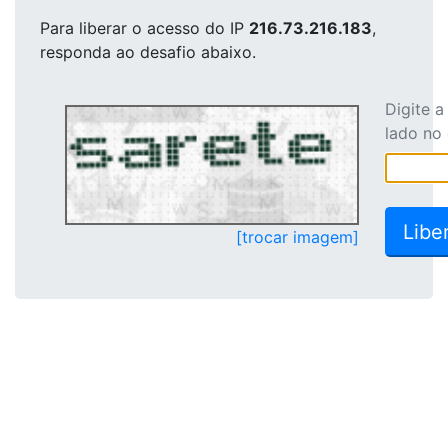
Para liberar o acesso
do IP
216.73.216.183
,
responda ao desafio abaixo.
Digite 
lado no
[trocar imagem]