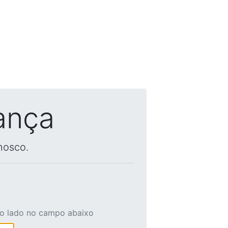
ança
nosco.
ao lado no campo abaixo