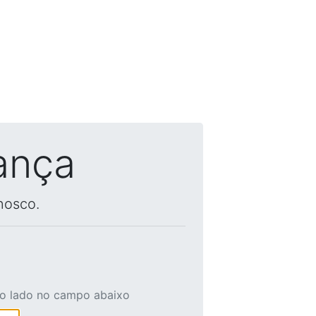
ança
nosco.
ao lado no campo abaixo