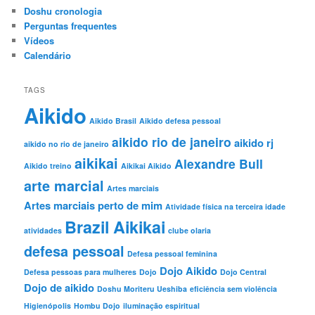
Doshu cronologia
Perguntas frequentes
Vídeos
Calendário
TAGS
Aikido
Aikido Brasil
Aikido defesa pessoal
aikido rio de janeiro
aikido rj
aikido no rio de janeiro
aikikai
Alexandre Bull
Aikido treino
Aikikai Aikido
arte marcial
Artes marciais
Artes marciais perto de mim
Atividade física na terceira idade
Brazil Aikikai
atividades
clube olaria
defesa pessoal
Defesa pessoal feminina
Dojo Aikido
Defesa pessoas para mulheres
Dojo
Dojo Central
Dojo de aikido
Doshu Moriteru Ueshiba
eficiência sem violência
Higienópolis
Hombu Dojo
iluminação espiritual