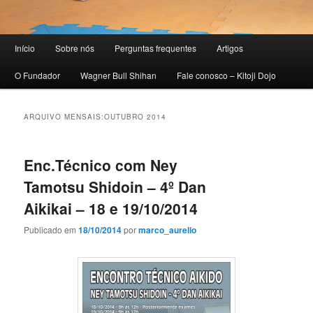
Menu
Início
Sobre nós
Perguntas frequentes
Artigos
principal
O Fundador
Wagner Bull Shihan
Fale conosco – Kitoji Dojo
ARQUIVO MENSAIS:
OUTUBRO 2014
Enc.Técnico com Ney
Tamotsu Shidoin – 4º Dan
Aikikai – 18 e 19/10/2014
Publicado em
18/10/2014
por
marco_aurelio