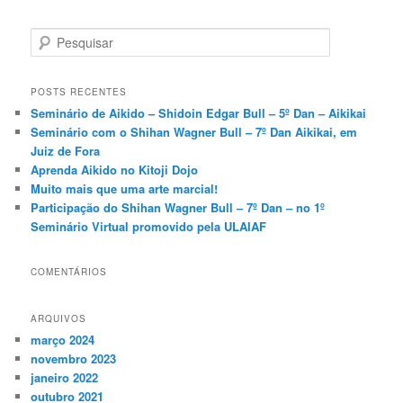
P
e
s
q
POSTS RECENTES
u
Seminário de Aikido – Shidoin Edgar Bull – 5º Dan – Aikikai
i
Seminário com o Shihan Wagner Bull – 7º Dan Aikikai, em
s
Juiz de Fora
a
Aprenda Aikido no Kitoji Dojo
r
Muito mais que uma arte marcial!
Participação do Shihan Wagner Bull – 7º Dan – no 1º
Seminário Virtual promovido pela ULAIAF
COMENTÁRIOS
ARQUIVOS
março 2024
novembro 2023
janeiro 2022
outubro 2021