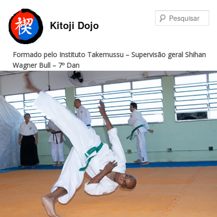
Pular
Pular
para
para
Pe
Kitoji Dojo
o
o
conteúdo
conteúdo
principal
secundário
Formado pelo Instituto Takemussu – Supervisão geral Shihan
Wagner Bull – 7º Dan