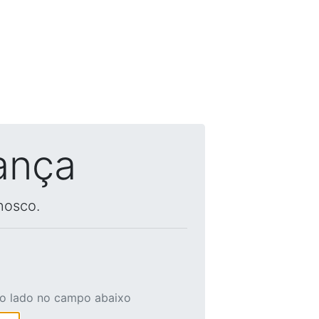
ança
nosco.
ao lado no campo abaixo