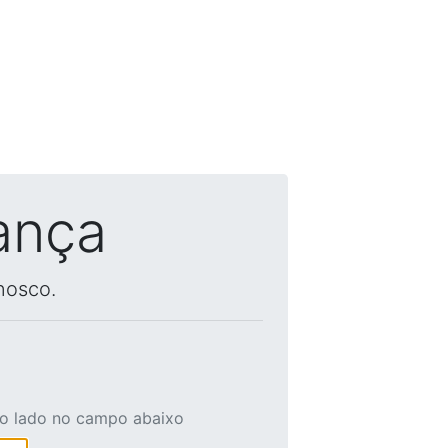
ança
nosco.
ao lado no campo abaixo